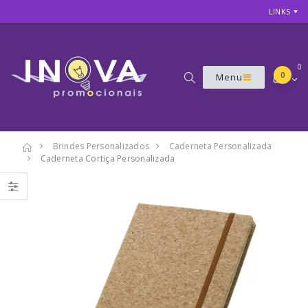
LINKS
0
0
Menu
Brindes Personalizados
Caderneta Personalizada
Caderneta Cortiça Personalizada
7