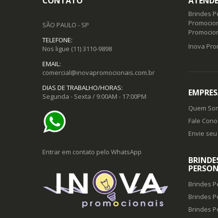
CONTATO
ATENDE
Brindes P
Promocion
SÃO PAULO - SP
Promocio
TELEFONE:
Inova Pro
Nos ligue
(11) 3110-9898
EMAIL:
comercial@inovapromocionais.com.br
DIAS DE TRABALHO/HORAS:
EMPRES
Segunda - Sexta / 9:00AM - 17:00PM
Quem So
Fale Cono
Envie seu 
Entrar em contato pelo WhatsApp
BRINDE
PERSON
Brindes P
Brindes P
Brindes P