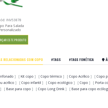
ód: INV53878
po Para Salada
Personalizado
RÇAR ESTE PRODUTO
S RELACIONADAS COM COPO
#TAGS
#TAGS FONÉTICA
Á
anfonado
] [
Kit copo
] [
Copo térmico
] [
Copo Acrílico
] [
Copo p
u acrílico
] [
Copo infantil
] [
Copo ecológico
] [
Copo
] [
Porta c
] [
Base para copo
] [
Copo Long Drink
] [
Base para copo ecólog