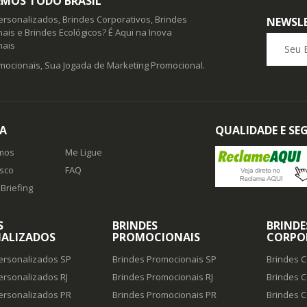
MOS TODO BRASIL
ersonalizados, Brindes Corporativos, Brindes
NEWSL
ais e Brindes Ecológicos? É Aqui na Inova
Seu E-ma
nais
mocionais, Sua Jogada de Marketing Promocional.
A
QUALIDADE E S
mos
Me Ligue
sco
FAQ
Briefing
S
BRINDES
BRINDE
ALIZADOS
PROMOCIONAIS
CORPO
ersonalizados SP
Brindes Promocionais SP
Brindes C
ersonalizados RJ
Brindes Promocionais RJ
Brindes C
ersonalizados PR
Brindes Promocionais PR
Brindes C