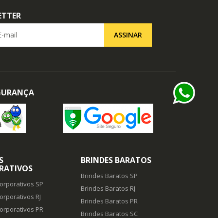
ETTER
il
ASSINAR
EGURANÇA
S
BRINDES BARATOS
RATIVOS
Brindes Baratos SP
orporativos SP
Brindes Baratos RJ
orporativos RJ
Brindes Baratos PR
orporativos PR
Brindes Baratos SC