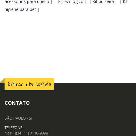
acessórios para queijo
] [
Kit ecológico
] [
Kit pulseira
] [
Kit
higiene para pet
]
Entrar em contato
CONTATO
SÃO PAULO - SP
TELEFONE:
Nos ligue
(11) 3110-9898