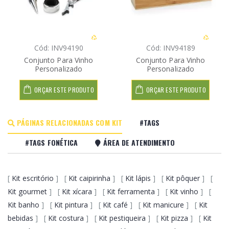
Cód: INV94190
Cód: INV94189
Conjunto Para Vinho
Conjunto Para Vinho
Personalizado
Personalizado
ORÇAR ESTE PRODUTO
ORÇAR ESTE PRODUTO
PÁGINAS RELACIONADAS COM KIT
#TAGS
#TAGS FONÉTICA
ÁREA DE ATENDIMENTO
[
Kit escritório
] [
Kit caipirinha
] [
Kit lápis
] [
Kit pôquer
] [
Kit gourmet
] [
Kit xícara
] [
Kit ferramenta
] [
Kit vinho
] [
Kit banho
] [
Kit pintura
] [
Kit café
] [
Kit manicure
] [
Kit
bebidas
] [
Kit costura
] [
Kit pestiqueira
] [
Kit pizza
] [
Kit