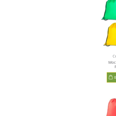
C
Moch
O