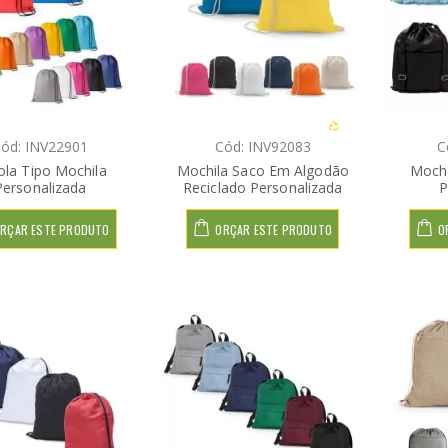
ód: INV22901
Cód: INV92083
C
ola Tipo Mochila
Mochila Saco Em Algodão
Mochi
Personalizada
Reciclado Personalizada
P
RÇAR ESTE PRODUTO
ORÇAR ESTE PRODUTO
O