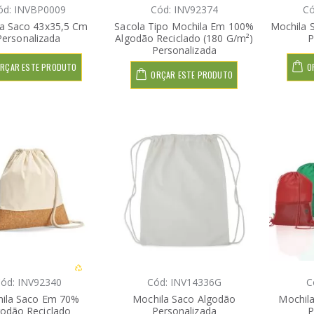
ód: INVBP0009
Cód: INV92374
Có
a Saco 43x35,5 Cm
Sacola Tipo Mochila Em 100%
Mochila 
Personalizada
Algodão Reciclado (180 G/m²)
P
Personalizada
RÇAR ESTE PRODUTO
O
ORÇAR ESTE PRODUTO
ód: INV92340
Cód: INV14336G
C
ila Saco Em 70%
Mochila Saco Algodão
Mochila
godão Reciclado
Personalizada
P