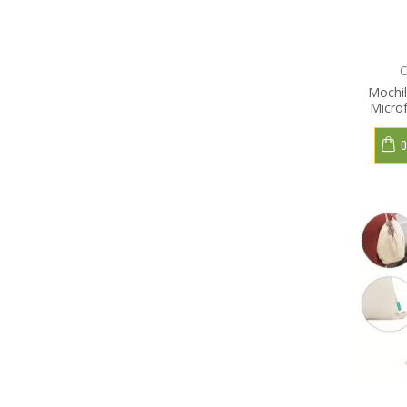
C
Mochil
Microf
O