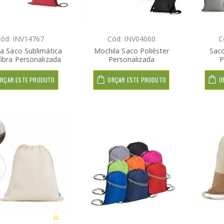
ód: INV14767
Cód: INV04060
C
a Saco Sublimática
Mochila Saco Poliéster
Saco
ibra Personalizada
Personalizada
P
RÇAR ESTE PRODUTO
ORÇAR ESTE PRODUTO
O