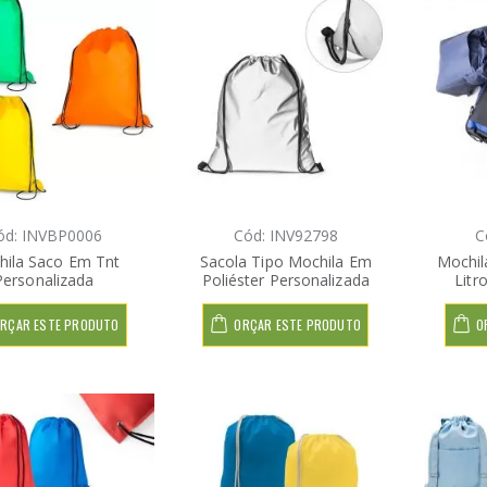
ód: INVBP0006
Cód: INV92798
C
ila Saco Em Tnt
Sacola Tipo Mochila Em
Mochil
Personalizada
Poliéster Personalizada
Litr
RÇAR ESTE PRODUTO
ORÇAR ESTE PRODUTO
O