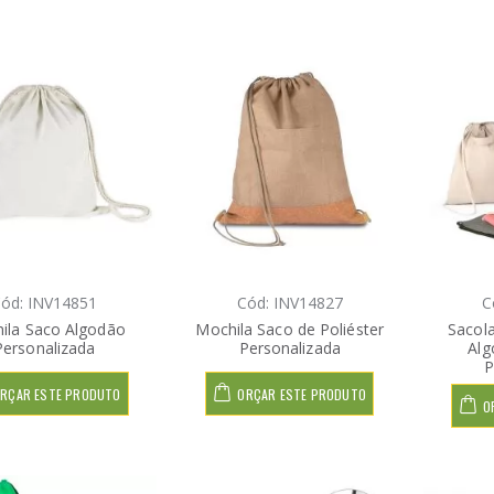
ód: INV14851
Cód: INV14827
C
ila Saco Algodão
Mochila Saco de Poliéster
Sacol
Personalizada
Personalizada
Alg
P
RÇAR ESTE PRODUTO
ORÇAR ESTE PRODUTO
O