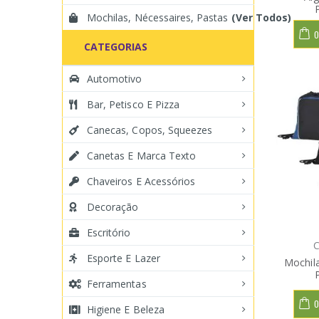
Mochilas, Nécessaires, Pastas
(Ver Todos)
O
CATEGORIAS
Automotivo
Bar, Petisco E Pizza
Canecas, Copos, Squeezes
Canetas E Marca Texto
Chaveiros E Acessórios
Decoração
Escritório
C
Esporte E Lazer
Mochil
Ferramentas
O
Higiene E Beleza