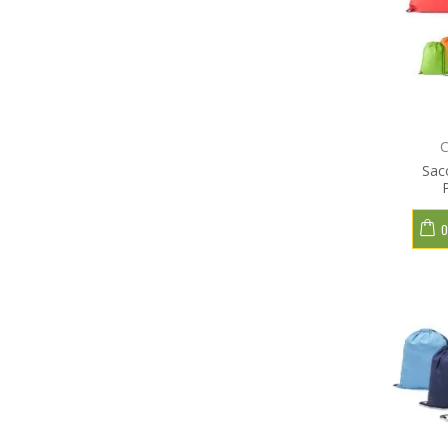
C
Sac
O