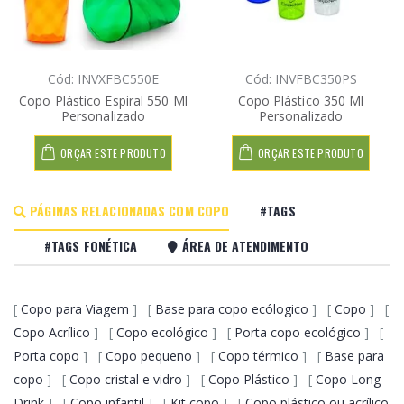
Cód: INVXFBC550E
Cód: INVFBC350PS
Copo Plástico Espiral 550 Ml
Copo Plástico 350 Ml
Personalizado
Personalizado
ORÇAR ESTE PRODUTO
ORÇAR ESTE PRODUTO
PÁGINAS RELACIONADAS COM COPO
#TAGS
#TAGS FONÉTICA
ÁREA DE ATENDIMENTO
[
Copo para Viagem
] [
Base para copo ecólogico
] [
Copo
] [
Copo Acrílico
] [
Copo ecológico
] [
Porta copo ecológico
] [
Porta copo
] [
Copo pequeno
] [
Copo térmico
] [
Base para
copo
] [
Copo cristal e vidro
] [
Copo Plástico
] [
Copo Long
Drink
] [
Copo infantil
] [
Kit copo
] [
Copo plástico ou acrílico