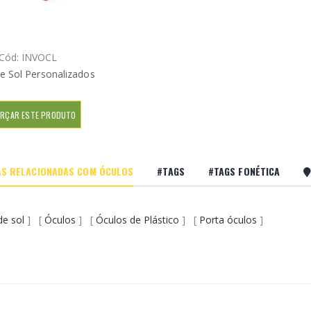
Cód: INVOCL
e Sol Personalizados
RÇAR ESTE PRODUTO
S RELACIONADAS COM ÓCULOS
#TAGS
#TAGS FONÉTICA
de sol
] [
Óculos
] [
Óculos de Plástico
] [
Porta óculos
]