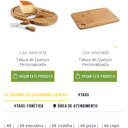
Cód: INV93976
Cód: INV93880
Tábua de Queijos
Tábua de Queijos
Personalizada
Personalizada
ORÇAR ESTE PRODUTO
ORÇAR ESTE PRODUTO
PÁGINAS RELACIONADAS COM KIT
#TAGS
#TAGS FONÉTICA
ÁREA DE ATENDIMENTO
[
Kit
] [
Kit executivo
] [
Kit cozinha
] [
Kit pizza
] [
Kit copo