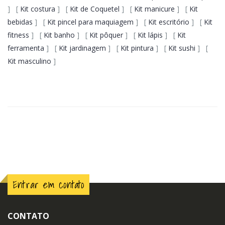
] [
Kit costura
] [
Kit de Coquetel
] [
Kit manicure
] [
Kit
bebidas
] [
Kit pincel para maquiagem
] [
Kit escritório
] [
Kit
fitness
] [
Kit banho
] [
Kit pôquer
] [
Kit lápis
] [
Kit
ferramenta
] [
Kit jardinagem
] [
Kit pintura
] [
Kit sushi
] [
Kit masculino
]
Entrar em contato
CONTATO