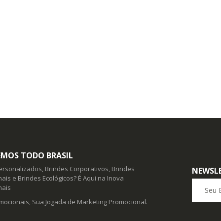
MOS TODO BRASIL
ersonalizados, Brindes Corporativos, Brindes
NEWSL
ais e Brindes Ecológicos? É Aqui na Inova
Seu E-ma
nais
mocionais, Sua Jogada de Marketing Promocional.