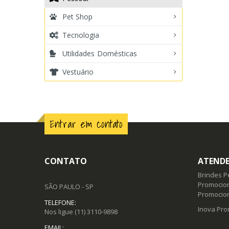
Pet Shop
Tecnologia
Utilidades Domésticas
Vestuário
Entrar em contato
CONTATO
ATENDE
Brindes P
Promocion
SÃO PAULO - SP
Promocio
TELEFONE:
Inova Pro
Nos ligue
(11) 3110-9898
EMAIL: