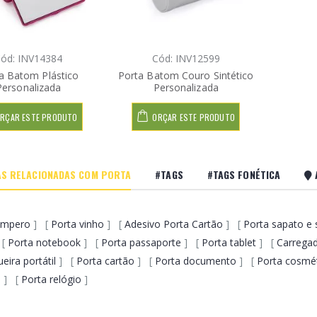
ód: INV14384
Cód: INV12599
a Batom Plástico
Porta Batom Couro Sintético
Personalizada
Personalizada
RÇAR ESTE PRODUTO
ORÇAR ESTE PRODUTO
S RELACIONADAS COM PORTA
#TAGS
#TAGS FONÉTICA
empero
] [
Porta vinho
] [
Adesivo Porta Cartão
] [
Porta sapato e 
 [
Porta notebook
] [
Porta passaporte
] [
Porta tablet
] [
Carregad
eira portátil
] [
Porta cartão
] [
Porta documento
] [
Porta cosmé
e
] [
Porta relógio
]