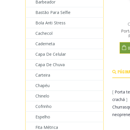
Barbeador
Bastão Para Selfie
Bola Anti Stress
C
Port
Cachecol
Caderneta
O
Capa De Celular
Capa De Chuva
PÁGINA
Carteira
Chapéu
[
Porta t
Chinelo
crachá
]
Cofrinho
Churrasqu
neopren
Espelho
Fita Métrica