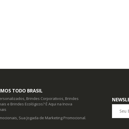
MOS TODO BRASIL
ersonalizados, Brindes Corporativos, Brindes
NEWSL
ais e Brindes Ecológicos? É Aqui na Inova
Seu E-ma
nais
mocionais, Sua Jogada de Marketing Promocional.