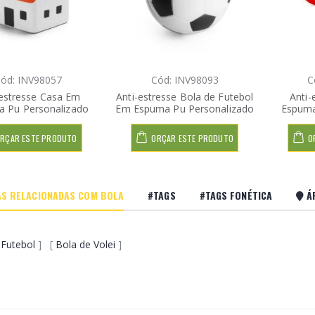
ód: INV98057
Cód: INV98093
C
-estresse Casa Em
Anti-estresse Bola de Futebol
Anti-
 Pu Personalizado
Em Espuma Pu Personalizado
Espuma
RÇAR ESTE PRODUTO
ORÇAR ESTE PRODUTO
O
S RELACIONADAS COM BOLA
#TAGS
#TAGS FONÉTICA
ÁR
 Futebol
] [
Bola de Volei
]