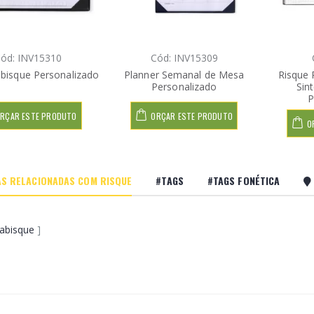
ód: INV15310
Cód: INV15309
abisque Personalizado
Planner Semanal de Mesa
Risque
Personalizado
Sin
P
RÇAR ESTE PRODUTO
ORÇAR ESTE PRODUTO
O
S RELACIONADAS COM RISQUE
#TAGS
#TAGS FONÉTICA
rabisque
]