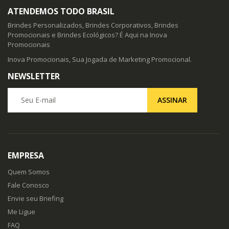
ATENDEMOS TODO BRASIL
Brindes Personalizados, Brindes Corporativos, Brindes
Promocionais e Brindes Ecológicos? É Aqui na Inova
Promocionais
Inova Promocionais, Sua Jogada de Marketing Promocional.
NEWSLETTER
Seu E-mail
ASSINAR
EMPRESA
Quem Somos
Fale Conosco
Envie seu Briefing
Me Ligue
FAQ