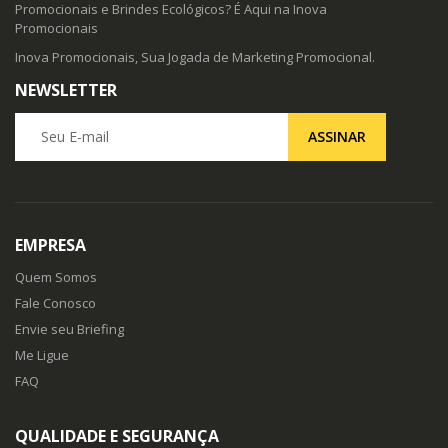
Promocionais e Brindes Ecológicos? É Aqui na Inova
Promocionais
Inova Promocionais, Sua Jogada de Marketing Promocional.
NEWSLETTER
Seu E-mail
ASSINAR
EMPRESA
Quem Somos
Fale Conosco
Envie seu Briefing
Me Ligue
FAQ
QUALIDADE E SEGURANÇA