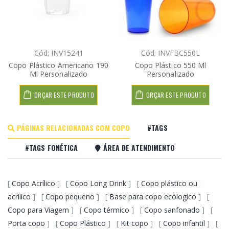
Cód: INV15241
Cód: INVFBC550L
Copo Plástico Americano 190
Copo Plástico 550 Ml
Ml Personalizado
Personalizado
ORÇAR ESTE PRODUTO
ORÇAR ESTE PRODUTO
PÁGINAS RELACIONADAS COM COPO
#TAGS
#TAGS FONÉTICA
ÁREA DE ATENDIMENTO
[
Copo Acrílico
] [
Copo Long Drink
] [
Copo plástico ou
acrílico
] [
Copo pequeno
] [
Base para copo ecólogico
] [
Copo para Viagem
] [
Copo térmico
] [
Copo sanfonado
] [
Porta copo
] [
Copo Plástico
] [
Kit copo
] [
Copo infantil
] [