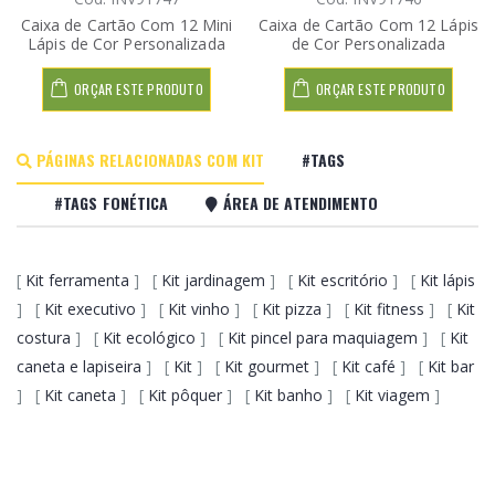
Caixa de Cartão Com 12 Mini
Caixa de Cartão Com 12 Lápis
Lápis de Cor Personalizada
de Cor Personalizada
ORÇAR ESTE PRODUTO
ORÇAR ESTE PRODUTO
PÁGINAS RELACIONADAS COM KIT
#TAGS
#TAGS FONÉTICA
ÁREA DE ATENDIMENTO
[
Kit ferramenta
] [
Kit jardinagem
] [
Kit escritório
] [
Kit lápis
] [
Kit executivo
] [
Kit vinho
] [
Kit pizza
] [
Kit fitness
] [
Kit
costura
] [
Kit ecológico
] [
Kit pincel para maquiagem
] [
Kit
caneta e lapiseira
] [
Kit
] [
Kit gourmet
] [
Kit café
] [
Kit bar
] [
Kit caneta
] [
Kit pôquer
] [
Kit banho
] [
Kit viagem
]