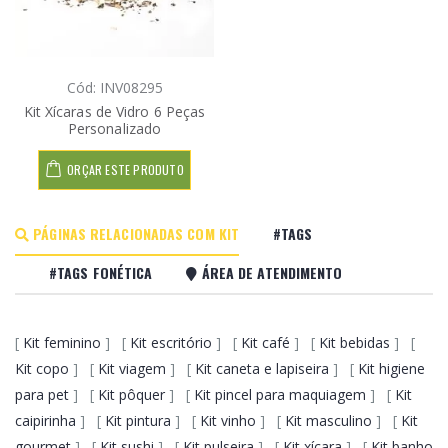
Cód: INV08295
Kit Xícaras de Vidro 6 Peças
Personalizado
ORÇAR ESTE PRODUTO
PÁGINAS RELACIONADAS COM KIT
#TAGS
#TAGS FONÉTICA
ÁREA DE ATENDIMENTO
[
Kit feminino
] [
Kit escritório
] [
Kit café
] [
Kit bebidas
] [
Kit copo
] [
Kit viagem
] [
Kit caneta e lapiseira
] [
Kit higiene
para pet
] [
Kit pôquer
] [
Kit pincel para maquiagem
] [
Kit
caipirinha
] [
Kit pintura
] [
Kit vinho
] [
Kit masculino
] [
Kit
gourmet
] [
Kit sushi
] [
Kit pulseira
] [
Kit xícara
] [
Kit banho