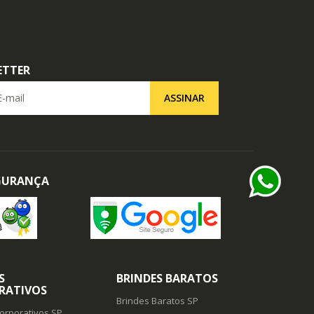
ETTER
il
ASSINAR
EGURANÇA
S
BRINDES BARATOS
RATIVOS
Brindes Baratos SP
orporativos SP