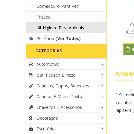
Comedouro Para Pet
Frisbee
C
Kit Higiene Para Animais
Kit 
Pet Shop
(Ver Todos)
O
CATEGORIAS
Automotivo
PÁGINA
Bar, Petisco E Pizza
Canecas, Copos, Squeezes
[
Kit femi
Canetas E Marca Texto
cozinha
]
Chaveiros E Acessórios
lapiseira
Decoração
Escritório