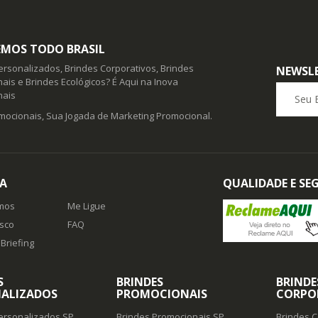
MOS TODO BRASIL
ersonalizados, Brindes Corporativos, Brindes
NEWSL
ais e Brindes Ecológicos? É Aqui na Inova
Seu E-ma
nais
mocionais, Sua Jogada de Marketing Promocional.
A
QUALIDADE E S
mos
Me Ligue
sco
FAQ
Briefing
S
BRINDES
BRINDE
ALIZADOS
PROMOCIONAIS
CORPO
ersonalizados SP
Brindes Promocionais SP
Brindes C