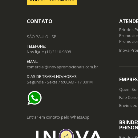
CONTATO
ATENDE
Brindes P
Promocion
SÃO PAULO - SP
Promocio
TELEFONE:
Inova Pro
Nos ligue
(11) 3110-9898
EMAIL:
comercial@inovapromocionais.com.br
DIAS DE TRABALHO/HORAS:
EMPRES
Segunda - Sexta / 9:00AM - 17:00PM
Quem So
Fale Cono
Envie seu 
Entrar em contato pelo WhatsApp
BRINDE
PERSON
Brindes P