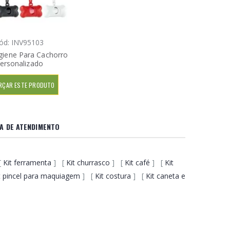
ód: INV95103
igiene Para Cachorro
ersonalizado
RÇAR ESTE PRODUTO
A DE ATENDIMENTO
[
Kit ferramenta
] [
Kit churrasco
] [
Kit café
] [
Kit
t pincel para maquiagem
] [
Kit costura
] [
Kit caneta e