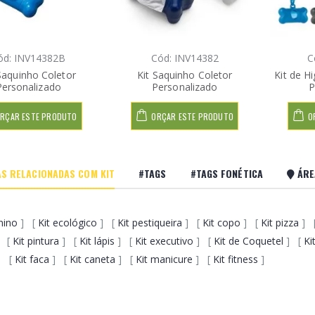
ód: INV14382B
Cód: INV14382
C
Saquinho Coletor
Kit Saquinho Coletor
Kit de H
Personalizado
Personalizado
P
RÇAR ESTE PRODUTO
ORÇAR ESTE PRODUTO
O
S RELACIONADAS COM KIT
#TAGS
#TAGS FONÉTICA
ÁRE
nino
] [
Kit ecológico
] [
Kit pestiqueira
] [
Kit copo
] [
Kit pizza
] 
 [
Kit pintura
] [
Kit lápis
] [
Kit executivo
] [
Kit de Coquetel
] [
Ki
] [
Kit faca
] [
Kit caneta
] [
Kit manicure
] [
Kit fitness
]