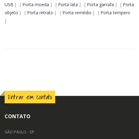
USB
] [
Porta moeda
] [
Porta lata
] [
Porta garrafa
] [
Porta
objeto
] [
Porta retrato
] [
Porta remédio
] [
Porta tempero
]
Entrar em contato
CONTATO
SÃO PAULO - SP