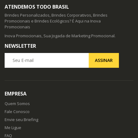
ATENDEMOS TODO BRASIL
Brindes Personalizados, Brindes Corporativos, Brindes
Promocionais e Brindes Ecológicos? É Aqui na Inova
Promocionais
Inova Promocionais, Sua Jogada de Marketing Promocional.
NEWSLETTER
Seu E-mail
ASSINAR
EMPRESA
Quem Somos
Fale Conosco
Envie seu Briefing
Me Ligue
FAQ