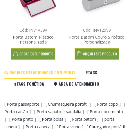
Cód: INV14384
Cód: INV12599
Porta Batom Plástico
Porta Batom Couro Sintético
Personalizada
Personalizada
ORÇAR ESTE PRODUTO
ORÇAR ESTE PRODUTO
PÁGINAS RELACIONADAS COM PORTA
#TAGS
#TAGS FONÉTICA
ÁREA DE ATENDIMENTO
[
Porta passaporte
] [
Churrasqueira portátil
] [
Porta copo
] [
Porta cartão
] [
Porta sapato e sandália
] [
Porta documento
] [
Porta prato
] [
Porta bolsa
] [
Porta batom
] [
porta
caneta
] [
Porta caneca
] [
Porta vinho
] [
Carregador portátil