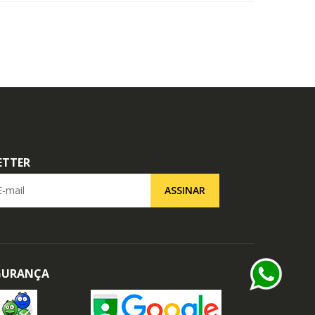
ETTER
il
ASSINAR
EGURANÇA