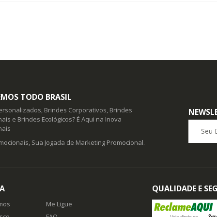
MOS TODO BRASIL
ersonalizados, Brindes Corporativos, Brindes
NEWSL
ais e Brindes Ecológicos? É Aqui na Inova
Seu E-ma
nais
mocionais, Sua Jogada de Marketing Promocional.
A
QUALIDADE E S
mos
Me Ligue
sco
FAQ