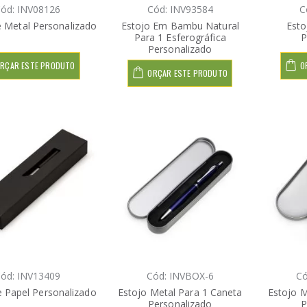
ód: INV08126
Cód: INV93584
C
e Metal Personalizado
Estojo Em Bambu Natural
Esto
Para 1 Esferográfica
P
Personalizado
RÇAR ESTE PRODUTO
O
ORÇAR ESTE PRODUTO
ód: INV13409
Cód: INVBOX-6
Có
e Papel Personalizado
Estojo Metal Para 1 Caneta
Estojo M
Personalizado
P