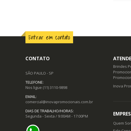
Entrar em contato
CONTATO
ATENDE
Brindes P
Promocion
SÃO PAULO - SP
Promocio
TELEFONE:
Inova Pro
Nos ligue
(11) 3110-9898
EMAIL:
comercial@inovapromocionais.com.br
DIAS DE TRABALHO/HORAS:
EMPRES
Segunda - Sexta / 9:00AM - 17:00PM
Quem So
Fale Cono