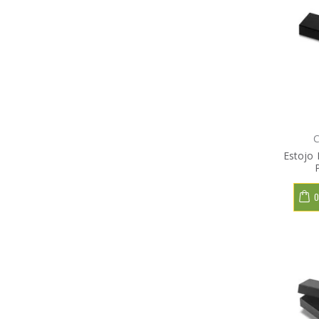
C
Estojo 
O