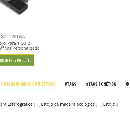
ód: INV91955
ojo Para 1 Ou 2
áficas Personalizado
RÇAR ESTE PRODUTO
S RELACIONADAS COM ESTOJO
#TAGS
#TAGS FONÉTICA
ara Esferográfica
] [
Estojo de madeira ecológica
] [
Estojo
]