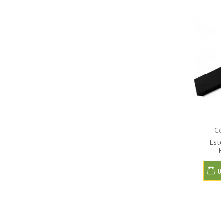
C
Est
O