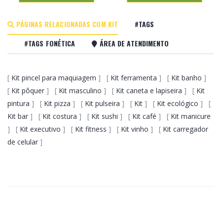
PÁGINAS RELACIONADAS COM KIT
#TAGS
#TAGS FONÉTICA
ÁREA DE ATENDIMENTO
[
Kit pincel para maquiagem
] [
Kit ferramenta
] [
Kit banho
]
[
Kit pôquer
] [
Kit masculino
] [
Kit caneta e lapiseira
] [
Kit
pintura
] [
Kit pizza
] [
Kit pulseira
] [
Kit
] [
Kit ecológico
] [
Kit bar
] [
Kit costura
] [
Kit sushi
] [
Kit café
] [
Kit manicure
] [
Kit executivo
] [
Kit fitness
] [
Kit vinho
] [
Kit carregador
de celular
]