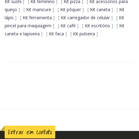
Kit sushi
] [
Kit feminino
] [
Kit pizza
] [
Kit acessórios para
queijo
] [
Kit manicure
] [
Kit pôquer
] [
Kit caneta
] [
Kit
lápis
] [
Kit ferramenta
] [
Kit carregador de celular
] [
Kit
pincel para maquiagem
] [
Kit café
] [
Kit escritório
] [
Kit
caneta e lapiseira
] [
Kit faca
] [
Kit pulseira
]
Entrar em contato