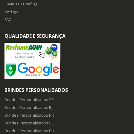
Envie seu Briefing
Me Ligue
FAQ
QUALIDADE E SEGURANÇA
BRINDES PERSONALIZADOS
Brindes Personalizados SP
Brindes Personalizados RJ
Brindes Personalizados PR
Brindes Personalizados SC
Brindes Personalizados BH