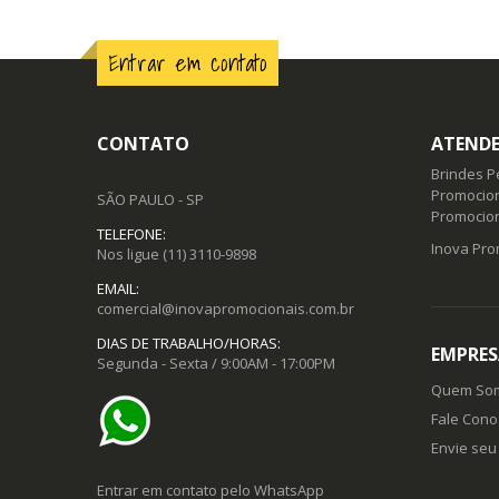
Entrar em contato
CONTATO
ATENDE
Brindes P
Promocion
SÃO PAULO - SP
Promocio
TELEFONE:
Inova Pro
Nos ligue
(11) 3110-9898
EMAIL:
comercial@inovapromocionais.com.br
DIAS DE TRABALHO/HORAS:
EMPRES
Segunda - Sexta / 9:00AM - 17:00PM
Quem So
Fale Cono
Envie seu 
Entrar em contato pelo WhatsApp