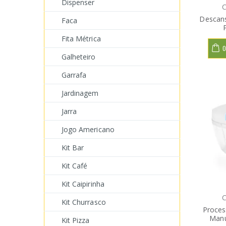
Dispenser
C
Descans
Faca
Fita Métrica
O
Galheteiro
Garrafa
Jardinagem
Jarra
Jogo Americano
Kit Bar
Kit Café
Kit Caipirinha
C
Kit Churrasco
Proces
Manu
Kit Pizza