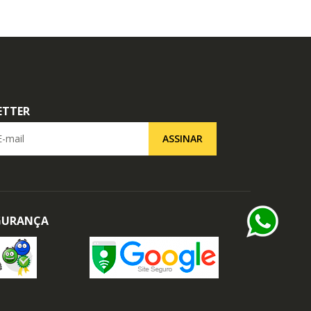
ETTER
il
ASSINAR
EGURANÇA