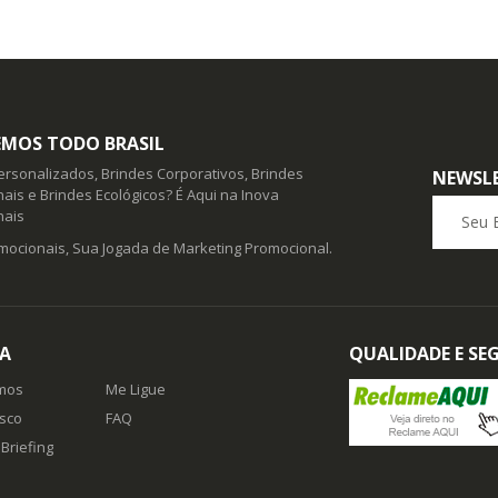
MOS TODO BRASIL
ersonalizados, Brindes Corporativos, Brindes
NEWSL
ais e Brindes Ecológicos? É Aqui na Inova
Seu E-ma
nais
mocionais, Sua Jogada de Marketing Promocional.
A
QUALIDADE E S
mos
Me Ligue
sco
FAQ
Briefing