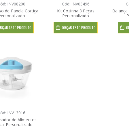
ód: INV08200
Cód: INV03496
C
o de Panela Cortiça
Kit Cozinha 3 Peças
Balança 
Personalizado
Personalizado
P
RÇAR ESTE PRODUTO
ORÇAR ESTE PRODUTO
O
ód: INV13916
sador de Alimentos
al Personalizado