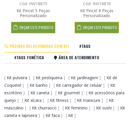
Cód: INV18875
Cód: INV18876
Kit Pincel 5 Peças
Kit Pincel 8 Peças
Personalizado
Personalizado
ORÇAR ESTE PRODUTO
ORÇAR ESTE PRODUTO
PÁGINAS RELACIONADAS COM KIT
#TAGS
#TAGS FONÉTICA
ÁREA DE ATENDIMENTO
[
Kit pulseira
] [
Kit pestiqueira
] [
Kit jardinagem
] [
Kit de
Coquetel
] [
Kit banho
] [
Kit carregador de celular
] [
Kit
escritório
] [
Kit caneta
] [
Kit gourmet
] [
Kit acessórios para
queijo
] [
Kit xícara
] [
Kit fitness
] [
Kit manicure
] [
Kit
masculino
] [
Kit churrasco
] [
Kit feminino
] [
Kit sushi
] [
Kit
caneta e lapiseira
] [
Kit faca
] [
Kit
]