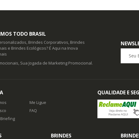
MOS TODO BRASIL
ersonalizados, Brindes Corporativos, Brindes
NEWSL
ais e Brindes Ecológicos? É Aqui na Inova
Seu E-ma
nais
mocionais, Sua Jogada de Marketing Promocional.
A
QUALIDADE E S
mos
Me Ligue
sco
FAQ
Briefing
S
BRINDES
BRINDE