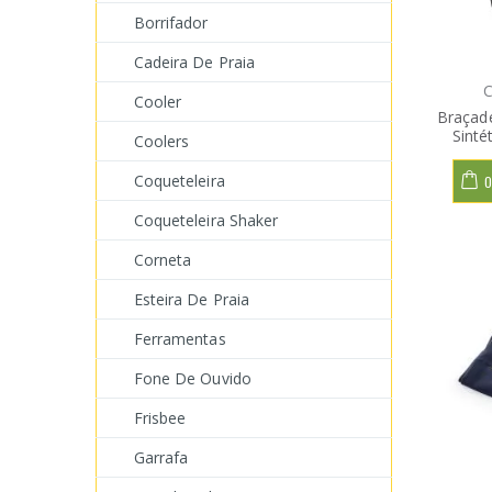
Borrifador
Cadeira De Praia
C
Cooler
Braçade
Sinté
Coolers
Coqueteleira
O
Coqueteleira Shaker
Corneta
Esteira De Praia
Ferramentas
Fone De Ouvido
Frisbee
Garrafa