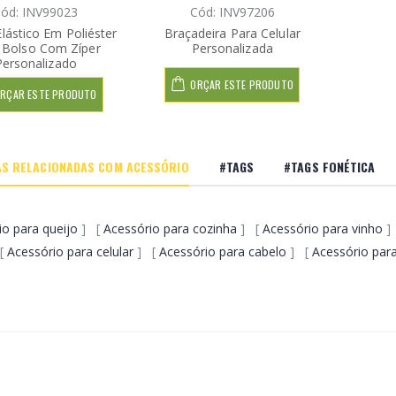
ód: INV99023
Cód: INV97206
lástico Em Poliéster
Braçadeira Para Celular
Bolso Com Zíper
Personalizada
Personalizado
ORÇAR ESTE PRODUTO
RÇAR ESTE PRODUTO
S RELACIONADAS COM ACESSÓRIO
#TAGS
#TAGS FONÉTICA
io para queijo
] [
Acessório para cozinha
] [
Acessório para vinho
]
[
Acessório para celular
] [
Acessório para cabelo
] [
Acessório par