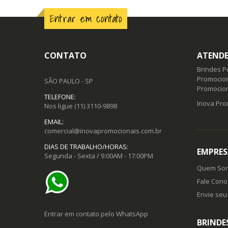
Entrar em contato
CONTATO
ATENDE
Brindes P
Promocion
SÃO PAULO - SP
Promocio
TELEFONE:
Inova Pro
Nos ligue
(11) 3110-9898
EMAIL:
comercial@inovapromocionais.com.br
DIAS DE TRABALHO/HORAS:
EMPRES
Segunda - Sexta / 9:00AM - 17:00PM
Quem So
Fale Cono
Envie seu 
Entrar em contato pelo WhatsApp
BRINDE