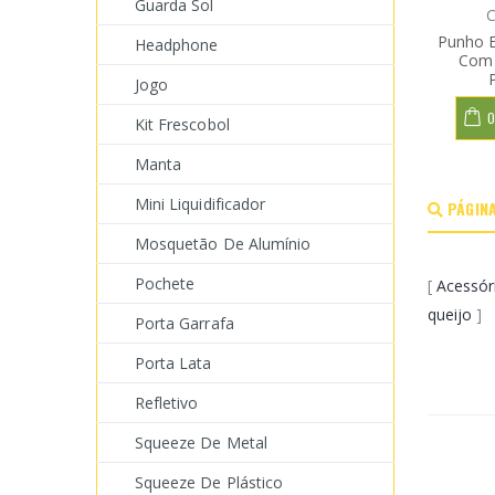
Guarda Sol
C
Punho E
Headphone
Com 
Jogo
O
Kit Frescobol
Manta
Mini Liquidificador
PÁGINA
Mosquetão De Alumínio
Pochete
[
Acessór
queijo
] 
Porta Garrafa
Porta Lata
Refletivo
Squeeze De Metal
Squeeze De Plástico