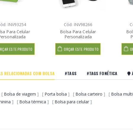
ód: INV93254
Cód: INV98266
C
sa Para Celular
Bolsa Para Celular
Bol
Personalizada
Personalizada
P
RÇAR ESTE PRODUTO
ORÇAR ESTE PRODUTO
O
S RELACIONADAS COM BOLSA
#TAGS
#TAGS FONÉTICA
Á
 [
Bolsa de viagem
] [
Porta bolsa
] [
Bolsa carteiro
] [
Bolsa mult
minina
] [
Bolsa térmica
] [
Bolsa para celular
]