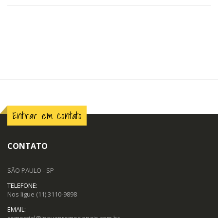
Entrar em contato
CONTATO
SÃO PAULO - SP
TELEFONE:
Nos ligue
(11) 3110-9898
EMAIL:
comercial@inovapromocionais.com.br