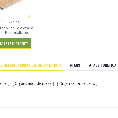
ód: INV57911
zador de Secretária
a) Personalizado
RÇAR ESTE PRODUTO
S RELACIONADAS COM ORGANIZADOR
#TAGS
#TAGS FONÉTICA
ador
] [
Organizador de mesa
] [
Organizador de cabo
]