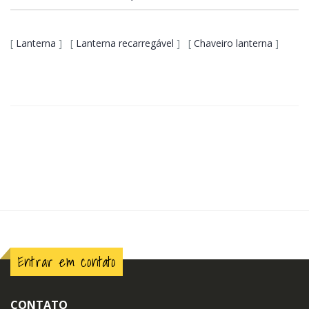
[
Lanterna
] [
Lanterna recarregável
] [
Chaveiro lanterna
]
Entrar em contato
CONTATO