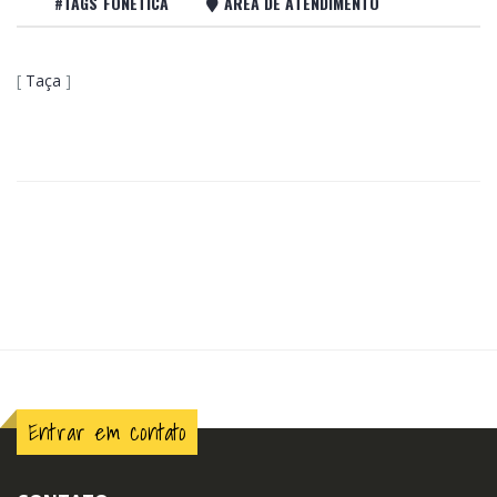
#TAGS FONÉTICA
ÁREA DE ATENDIMENTO
[
Taça
]
Entrar em contato