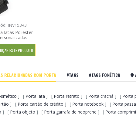
ód: INV15343
a-latas Poliéster
ersonalizadas
RÇAR ESTE PRODUTO
S RELACIONADAS COM PORTA
#TAGS
#TAGS FONÉTICA
osmético
] [
Porta lata
] [
Porta retrato
] [
Porta crachá
] [
Porta 
artão
] [
Porta cartão de crédito
] [
Porta notebook
] [
Porta passa
a
] [
Porta objeto
] [
Porta garrafa de neoprene
] [
Porta comprim