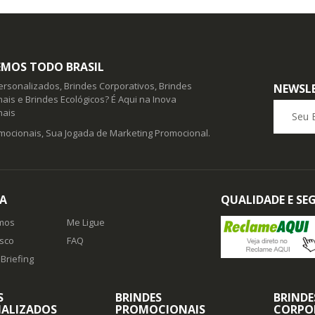
MOS TODO BRASIL
ersonalizados, Brindes Corporativos, Brindes
NEWSL
ais e Brindes Ecológicos? É Aqui na Inova
Seu E-ma
nais
mocionais, Sua Jogada de Marketing Promocional.
A
QUALIDADE E S
mos
Me Ligue
sco
FAQ
Briefing
S
BRINDES
BRINDE
ALIZADOS
PROMOCIONAIS
CORPO