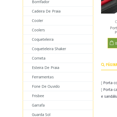
Borrifador
Cadeira De Praia
Cooler
C
Port
Coolers
P
Coqueteleira
O
Coqueteleira Shaker
Corneta
PÁGINA
Esteira De Praia
Ferramentas
[
Porta c
Fone De Ouvido
[
Porta c
Frisbee
e sandáli
Garrafa
Guarda Sol