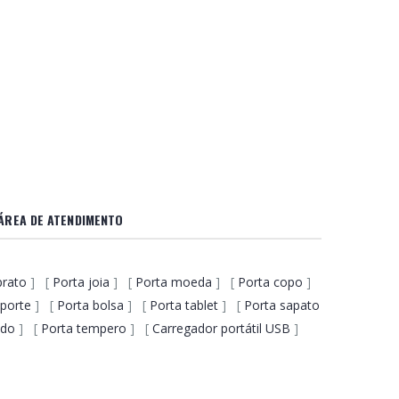
ÁREA DE ATENDIMENTO
prato
] [
Porta joia
] [
Porta moeda
] [
Porta copo
]
porte
] [
Porta bolsa
] [
Porta tablet
] [
Porta sapato
ido
] [
Porta tempero
] [
Carregador portátil USB
]