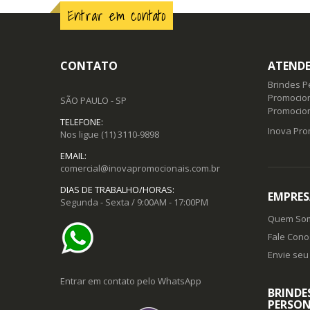
Entrar em contato
CONTATO
ATENDE
Brindes P
Promocion
SÃO PAULO - SP
Promocio
TELEFONE:
Inova Pro
Nos ligue
(11) 3110-9898
EMAIL:
comercial@inovapromocionais.com.br
DIAS DE TRABALHO/HORAS:
EMPRES
Segunda - Sexta / 9:00AM - 17:00PM
Quem So
Fale Cono
Envie seu 
Entrar em contato pelo WhatsApp
BRINDE
PERSON