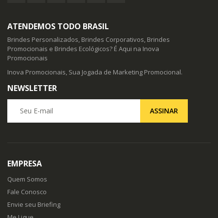
ATENDEMOS TODO BRASIL
Brindes Personalizados, Brindes Corporativos, Brindes
Promocionais e Brindes Ecológicos? É Aqui na Inova
Promocionais
Inova Promocionais, Sua Jogada de Marketing Promocional.
NEWSLETTER
Seu E-mail
ASSINAR
EMPRESA
Quem Somos
Fale Conosco
Envie seu Briefing
Me Ligue