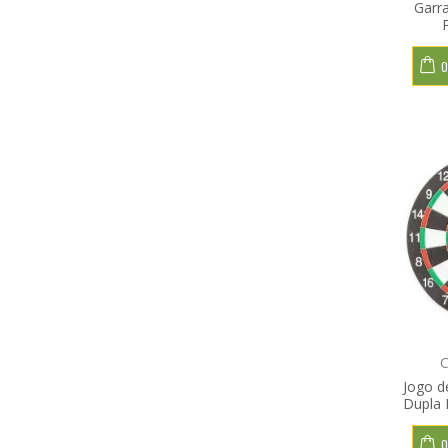
Garra
O
C
Jogo d
Dupla 
O