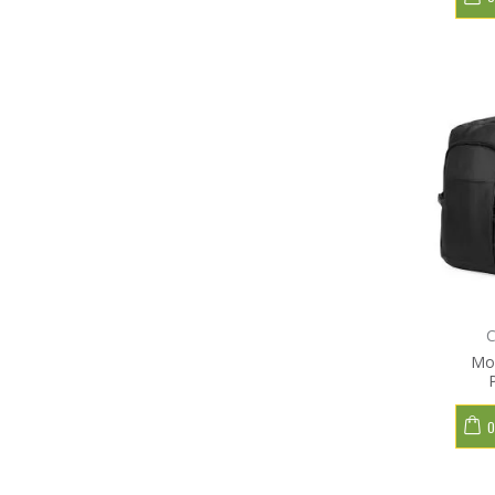
C
Moc
O