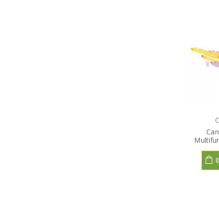
C
Can
Multifu
O