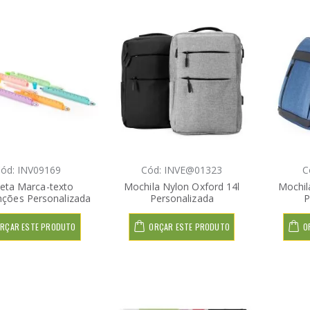
ód: INV09169
Cód: INVE@01323
C
eta Marca-texto
Mochila Nylon Oxford 14l
Mochil
nções Personalizada
Personalizada
P
RÇAR ESTE PRODUTO
ORÇAR ESTE PRODUTO
O