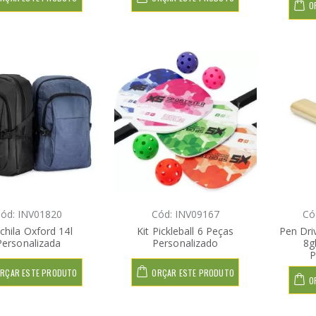
O
ód: INV01820
Cód: INV09167
Có
hila Oxford 14l
Kit Pickleball 6 Peças
Pen Dr
Personalizada
Personalizado
8g
P
RÇAR ESTE PRODUTO
ORÇAR ESTE PRODUTO
O