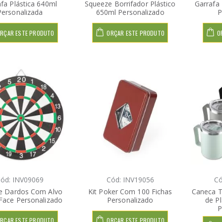
fa Plástica 640ml
Squeeze Borrifador Plástico
Garrafa
Personalizada
650ml Personalizado
P
RÇAR ESTE PRODUTO
ORÇAR ESTE PRODUTO
O
ód: INV09069
Cód: INV19056
Có
e Dardos Com Alvo
Kit Poker Com 100 Fichas
Caneca T
Face Personalizado
Personalizado
de P
P
RÇAR ESTE PRODUTO
ORÇAR ESTE PRODUTO