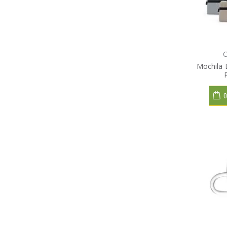
C
Mochila 
O