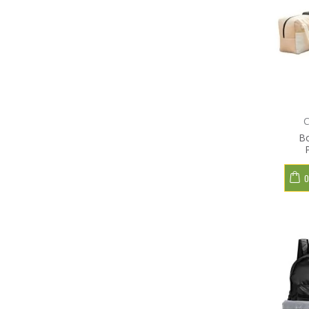
C
Bo
O