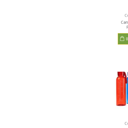
C
Can
O
C