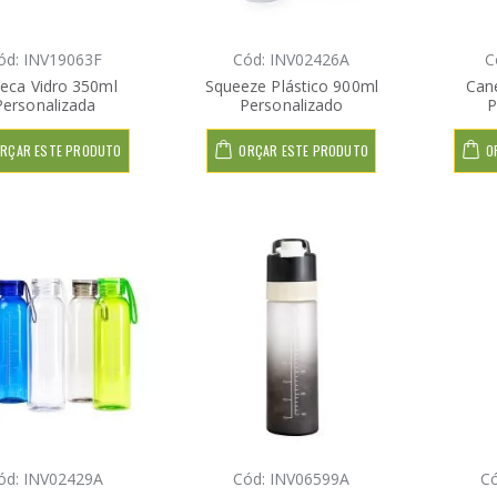
ód: INV19063F
Cód: INV02426A
C
eca Vidro 350ml
Squeeze Plástico 900ml
Can
Personalizada
Personalizado
P
RÇAR ESTE PRODUTO
ORÇAR ESTE PRODUTO
O
ód: INV02429A
Cód: INV06599A
Có