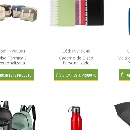
ód: INV09061
Cód: INV19046
C
lsa Térmica 8l
Caderno de Disco
Mala d
Personalizada
Personalizado
P
RÇAR ESTE PRODUTO
ORÇAR ESTE PRODUTO
O