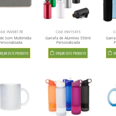
ód: INV08178
Cód: INV15415
C
 de Som Multimídia
Garrafa de Alumínio 550ml
Garra
Personalizada
Personalizada
P
RÇAR ESTE PRODUTO
ORÇAR ESTE PRODUTO
O