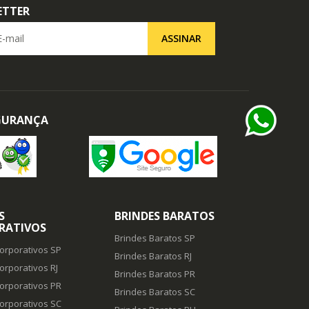
ETTER
il
ASSINAR
EGURANÇA
S
BRINDES BARATOS
RATIVOS
Brindes Baratos SP
orporativos SP
Brindes Baratos RJ
orporativos RJ
Brindes Baratos PR
orporativos PR
Brindes Baratos SC
orporativos SC