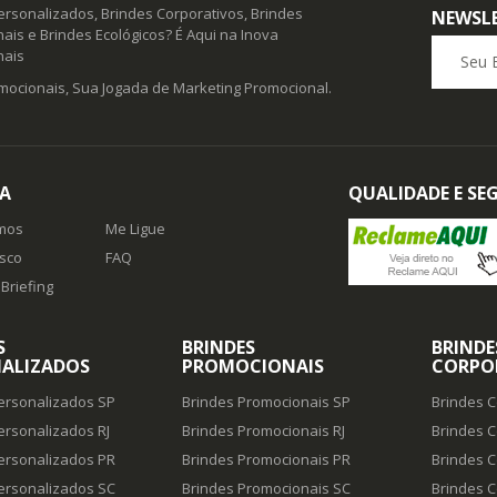
ersonalizados, Brindes Corporativos, Brindes
NEWSL
ais e Brindes Ecológicos? É Aqui na Inova
Seu E-ma
nais
mocionais, Sua Jogada de Marketing Promocional.
A
QUALIDADE E S
mos
Me Ligue
sco
FAQ
Briefing
S
BRINDES
BRINDE
ALIZADOS
PROMOCIONAIS
CORPO
ersonalizados SP
Brindes Promocionais SP
Brindes C
ersonalizados RJ
Brindes Promocionais RJ
Brindes C
ersonalizados PR
Brindes Promocionais PR
Brindes C
ersonalizados SC
Brindes Promocionais SC
Brindes C