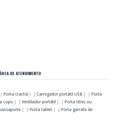
ÁREA DE ATENDIMENTO
 [
Porta crachá
] [
Carregador portátil USB
] [
Porta
ta copo
] [
Ventilador portátil
] [
Porta tênis ou
passaporte
] [
Porta tablet
] [
Porta garrafa de