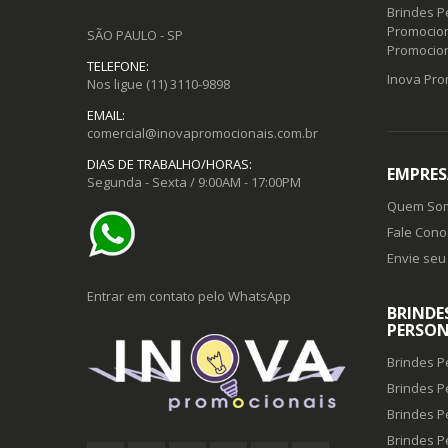
Brindes P
Promocion
SÃO PAULO - SP
Promocio
TELEFONE:
Inova Pro
Nos ligue
(11) 3110-9898
EMAIL:
comercial@inovapromocionais.com.br
DIAS DE TRABALHO/HORAS:
EMPRES
Segunda - Sexta / 9:00AM - 17:00PM
Quem So
Fale Cono
Envie seu 
Entrar em contato pelo WhatsApp
BRINDE
PERSON
Brindes P
Brindes P
Brindes P
Brindes P