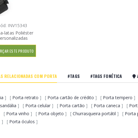
ód: INV15343
a-latas Poliéster
ersonalizadas
RÇAR ESTE PRODUTO
S RELACIONADAS COM PORTA
#TAGS
#TAGS FONÉTICA
ia
] [
Porta retrato
] [
Porta cartão de crédito
] [
Porta tempero
]
sandália
] [
Porta celular
] [
Porta cartão
] [
Porta caneca
] [
Por
] [
Porta vinho
] [
Porta objeto
] [
Churrasqueira portátil
] [
Porta 
e
] [
Porta óculos
]