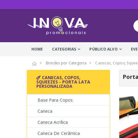
HOME
CATEGORIAS
PÚBLICO ALVO
EV
Brindes por Categoria
Canecas, Copos, Squee
Porta
CANECAS, COPOS,
SQUEEZES - PORTA LATA
PERSONALIZADA
Base Para Copos
Caneca
Caneca Acrílica
Caneca De Cerâmica