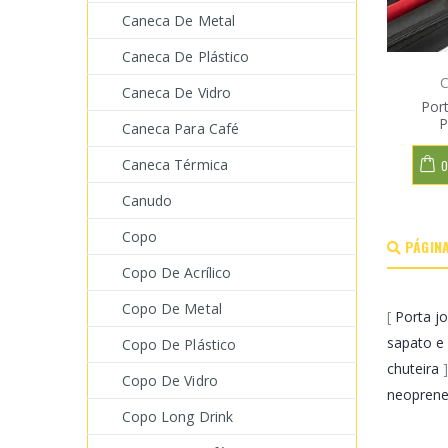
Caneca De Metal
Caneca De Plástico
C
Caneca De Vidro
Port
P
Caneca Para Café
Caneca Térmica
O
Canudo
Copo
PÁGINA
Copo De Acrílico
Copo De Metal
[
Porta jo
sapato e 
Copo De Plástico
chuteira
Copo De Vidro
neopren
Copo Long Drink