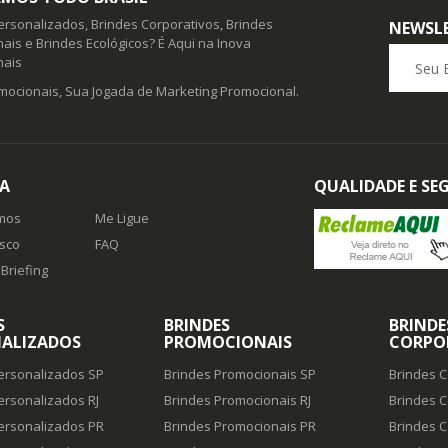
ersonalizados, Brindes Corporativos, Brindes
NEWSL
ais e Brindes Ecológicos? É Aqui na Inova
Seu E-ma
nais
mocionais, Sua Jogada de Marketing Promocional.
A
QUALIDADE E S
mos
Me Ligue
sco
FAQ
Briefing
S
BRINDES
BRINDE
ALIZADOS
PROMOCIONAIS
CORPO
ersonalizados SP
Brindes Promocionais SP
Brindes C
ersonalizados RJ
Brindes Promocionais RJ
Brindes C
ersonalizados PR
Brindes Promocionais PR
Brindes C