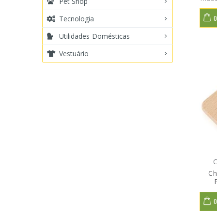
Pet Shop
Tecnologia
O
Utilidades Domésticas
Vestuário
C
Ch
O