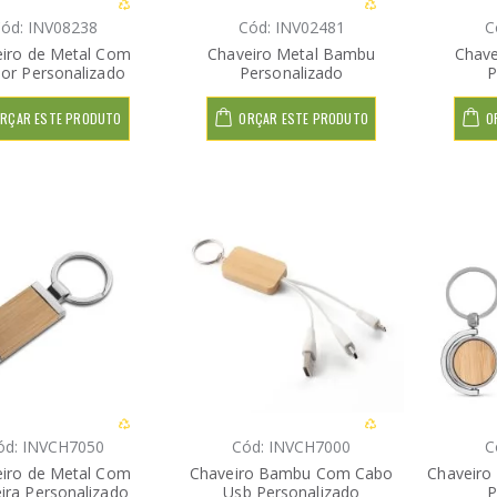
ód: INV08238
Cód: INV02481
C
iro de Metal Com
Chaveiro Metal Bambu
Chave
dor Personalizado
Personalizado
P
RÇAR ESTE PRODUTO
ORÇAR ESTE PRODUTO
O
ód: INVCH7050
Cód: INVCH7000
C
iro de Metal Com
Chaveiro Bambu Com Cabo
Chaveiro
ira Personalizado
Usb Personalizado
P