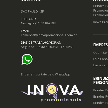
Brindes P
Promocion
SÃO PAULO - SP
Promocio
TELEFONE:
Inova Pro
Nos ligue
(11) 3110-9898
EMAIL:
comercial@inovapromocionais.com.br
DIAS DE TRABALHO/HORAS:
EMPRES
Segunda - Sexta / 9:00AM - 17:00PM
Quem So
Fale Cono
Envie seu 
Entrar em contato pelo WhatsApp
BRINDE
PERSON
Brindes P
Brindes P
Brindes P