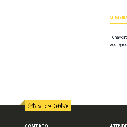
PÁGINA
[
Chaveir
ecológic
Entrar em contato
CONTATO
ATENDE