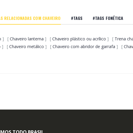
S RELACIONADAS COM CHAVEIRO
#TAGS
#TAGS FONÉTICA
o
] [
Chaveiro lanterna
] [
Chaveiro plástico ou acrílico
] [
Trena ch
o
] [
Chaveiro metálico
] [
Chaveiro com abridor de garrafa
] [
Chav
MOS TODO BRASIL