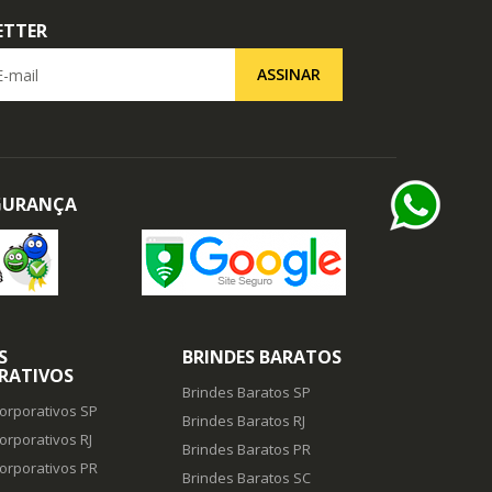
ETTER
il
ASSINAR
EGURANÇA
S
BRINDES BARATOS
RATIVOS
Brindes Baratos SP
orporativos SP
Brindes Baratos RJ
orporativos RJ
Brindes Baratos PR
orporativos PR
Brindes Baratos SC