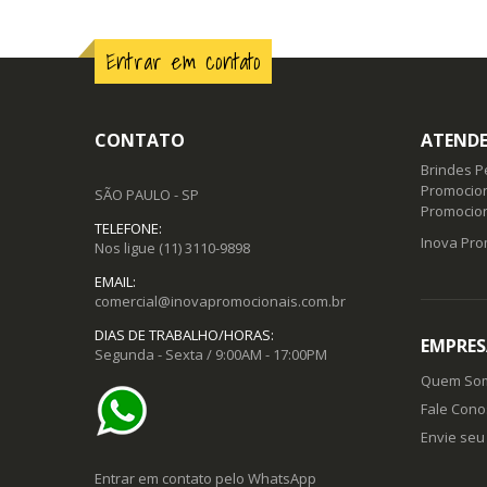
Entrar em contato
CONTATO
ATENDE
Brindes P
Promocion
SÃO PAULO - SP
Promocio
TELEFONE:
Inova Pro
Nos ligue
(11) 3110-9898
EMAIL:
comercial@inovapromocionais.com.br
DIAS DE TRABALHO/HORAS:
EMPRES
Segunda - Sexta / 9:00AM - 17:00PM
Quem So
Fale Cono
Envie seu 
Entrar em contato pelo WhatsApp