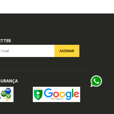
ETTER
il
ASSINAR
EGURANÇA