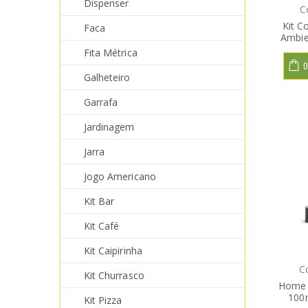
Dispenser
C
Kit C
Faca
Ambie
Fita Métrica
O
Galheteiro
Garrafa
Jardinagem
Jarra
Jogo Americano
Kit Bar
Kit Café
Kit Caipirinha
C
Kit Churrasco
Home 
100
Kit Pizza