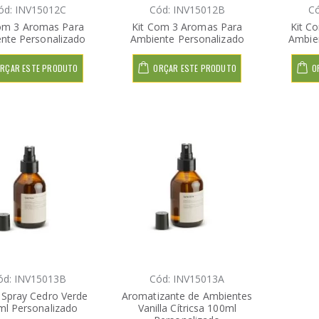
ód: INV15012C
Cód: INV15012B
Có
om 3 Aromas Para
Kit Com 3 Aromas Para
Kit C
nte Personalizado
Ambiente Personalizado
Ambie
RÇAR ESTE PRODUTO
ORÇAR ESTE PRODUTO
O
ód: INV15013B
Cód: INV15013A
Spray Cedro Verde
Aromatizante de Ambientes
ml Personalizado
Vanilla Cítricsa 100ml