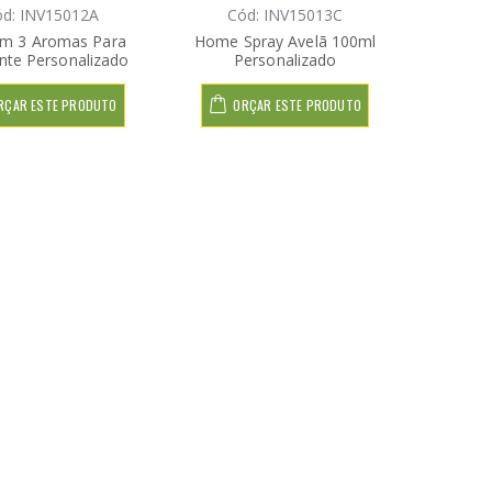
d: INV15012A
Cód: INV15013C
om 3 Aromas Para
Home Spray Avelã 100ml
nte Personalizado
Personalizado
RÇAR ESTE PRODUTO
ORÇAR ESTE PRODUTO