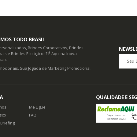
MOS TODO BRASIL
ersonalizados, Brindes Corporativos, Brindes
NEWSL
ais e Brindes Ecológicos? É Aqui na Inova
Seu E-ma
nais
mocionais, Sua Jogada de Marketing Promocional.
A
QUALIDADE E S
mos
Me Ligue
sco
FAQ
Briefing