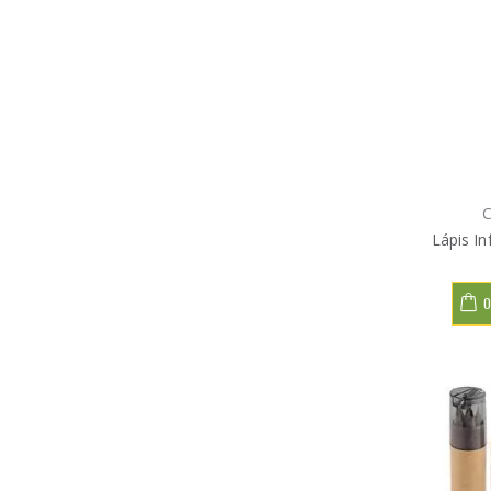
C
Lápis In
O