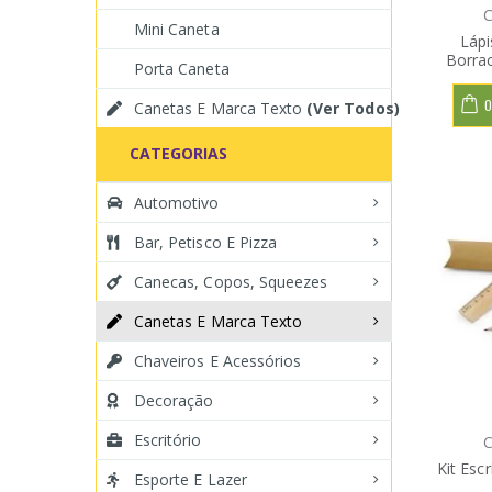
C
Mini Caneta
Láp
Borra
Porta Caneta
O
Canetas E Marca Texto
(Ver Todos)
CATEGORIAS
Automotivo
Bar, Petisco E Pizza
Canecas, Copos, Squeezes
Canetas E Marca Texto
Chaveiros E Acessórios
Decoração
Escritório
C
Kit Esc
Esporte E Lazer