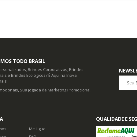
MOS TODO BRASIL
ersonalizados, Brindes Corporativos, Brindes
NEWSL
ais e Brindes Ecológicos? É Aqui na Inova
Seu E-ma
nais
mocionais, Sua Jogada de Marketing Promocional.
A
QUALIDADE E S
mos
Me Ligue
sco
FAQ