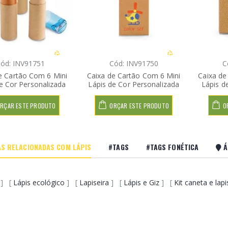
ód: INV91751
Cód: INV91750
C
e Cartão Com 6 Mini
Caixa de Cartão Com 6 Mini
Caixa de
e Cor Personalizada
Lápis de Cor Personalizada
Lápis d
RÇAR ESTE PRODUTO
ORÇAR ESTE PRODUTO
O
S RELACIONADAS COM LÁPIS
#TAGS
#TAGS FONÉTICA
Á
] [
Lápis ecológico
] [
Lapiseira
] [
Lápis e Giz
] [
Kit caneta e lapi