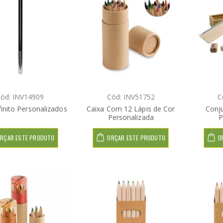
ód: INV14909
Cód: INV51752
C
finito Personalizados
Caixa Com 12 Lápis de Cor
Conj
Personalizada
P
RÇAR ESTE PRODUTO
ORÇAR ESTE PRODUTO
O