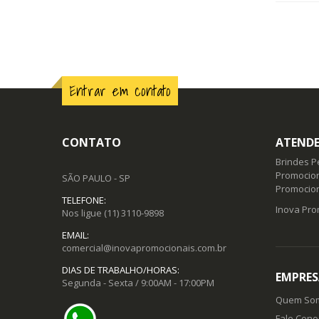
Entrar em contato
CONTATO
ATENDE
Brindes P
Promocion
SÃO PAULO - SP
Promocio
TELEFONE:
Inova Pro
Nos ligue
(11) 3110-9898
EMAIL:
comercial@inovapromocionais.com.br
DIAS DE TRABALHO/HORAS:
EMPRES
Segunda - Sexta / 9:00AM - 17:00PM
Quem So
Fale Cono