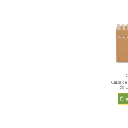
C
Caixa de
de C
O