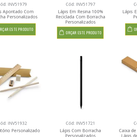
ód: INV51979
Cód: INV51797
C
is Apontado Com
Lápis Em Resina 100%
Lápis 
cha Personalizados
Reciclada Com Borracha
P
Personalizados
RÇAR ESTE PRODUTO
O
ORÇAR ESTE PRODUTO
ód: INV51932
Cód: INV51721
C
ritório Personalizado
Lápis Com Borracha
Caixa de
Personalizados
Lápis d