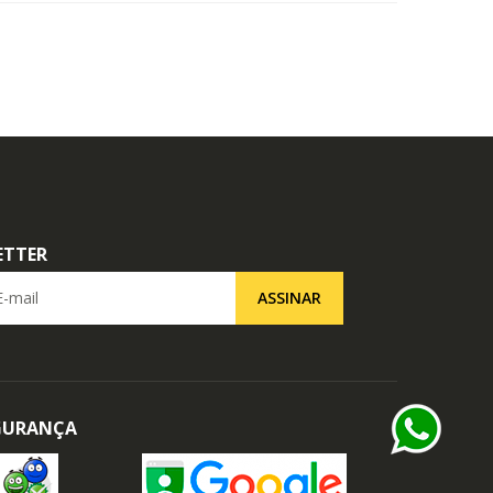
ETTER
il
ASSINAR
EGURANÇA