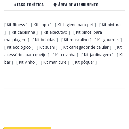
#TAGS FONÉTICA
ÁREA DE ATENDIMENTO
[
Kit fitness
] [
Kit copo
] [
Kit higiene para pet
] [
Kit pintura
] [
Kit caipirinha
] [
Kit executivo
] [
Kit pincel para
maquiagem
] [
Kit bebidas
] [
Kit masculino
] [
Kit gourmet
]
[
Kit ecológico
] [
Kit sushi
] [
Kit carregador de celular
] [
Kit
acessórios para queijo
] [
Kit cozinha
] [
Kit jardinagem
] [
Kit
bar
] [
Kit vinho
] [
Kit manicure
] [
Kit pôquer
]