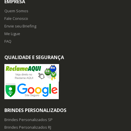
EMPRESA
Quem Somos
Fale Conosco
Envie seu Briefing
Me Ligue
FAQ
QUALIDADE E SEGURANÇA
BRINDES PERSONALIZADOS
Brindes Personalizados SP
Brindes Personalizados RJ