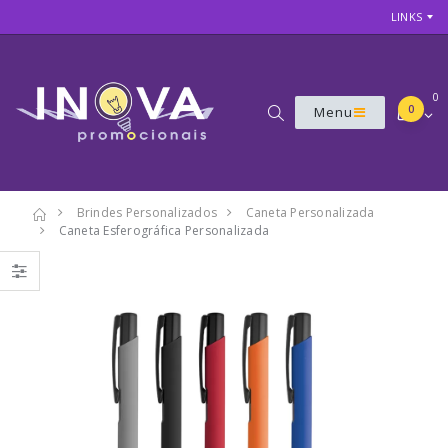
LINKS
0
0
Menu
Brindes Personalizados
Caneta Personalizada
Caneta Esferográfica Personalizada
7