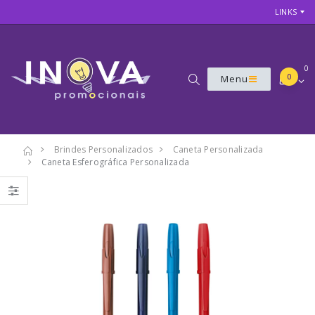
LINKS
0
0
Menu
Brindes Personalizados
Caneta Personalizada
Caneta Esferográfica Personalizada
7