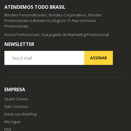
ATENDEMOS TODO BRASIL
Brindes Personalizados, Brindes Corporativos, Brindes
Promocionais e Brindes Ecológicos? É Aqui na Inova
Promocionais
Inova Promocionais, Sua Jogada de Marketing Promocional.
NEWSLETTER
Seu E-mail
ASSINAR
EMPRESA
Quem Somos
Fale Conosco
Envie seu Briefing
Me Ligue
FAQ