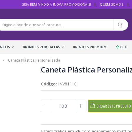
SEJA BEM-VINDO A INOVA PROMOCIONAIS!
QUEM SOMOS
ENTOS
BRINDES POR DATAS
BRINDES PREMIUM
ECO
Caneta Plástica Personalizada
Caneta Plástica Personali
Código:
INV81110
ORÇAR ESTE PRODUTO
Esferográfica em PP com acabamento matt no