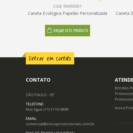
Cód: INV00001
Caneta Ecológica Papelão Personalizada
Caneta E
ORÇAR ESTE PRODUTO
Entrar em contato
CONTATO
ATENDE
Brindes P
Promocion
SÃO PAULO - SP
Promocio
TELEFONE:
Inova Pro
Nos ligue
(11) 3110-9898
EMAIL:
comercial@inovapromocionais.com.br
DIAS DE TRABALHO/HORAS: