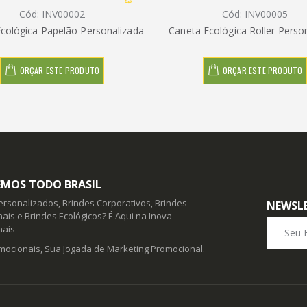
Cód: INV00002
Cód: INV00005
cológica Papelão Personalizada
Caneta Ecológica Roller Perso
ORÇAR ESTE PRODUTO
ORÇAR ESTE PRODUTO
MOS TODO BRASIL
ersonalizados, Brindes Corporativos, Brindes
NEWSL
ais e Brindes Ecológicos? É Aqui na Inova
Seu E-ma
nais
mocionais, Sua Jogada de Marketing Promocional.