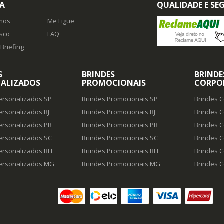
A
QUALIDADE E S
mos
Me Ligue
sco
FAQ
Briefing
S
BRINDES
BRINDE
ALIZADOS
PROMOCIONAIS
CORPO
ersonalizados SP
Brindes Promocionais SP
Brindes C
ersonalizados RJ
Brindes Promocionais RJ
Brindes C
ersonalizados PR
Brindes Promocionais PR
Brindes C
ersonalizados SC
Brindes Promocionais SC
Brindes C
ersonalizados BH
Brindes Promocionais BH
Brindes C
Personalizados MG
Brindes Promocionais MG
Brindes 