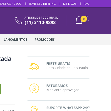
FALE CONOSCO
ENVIE SEU BRIEFING
ME LIGUE
FAQ
0
ATENDEMOS TODO BRASIL
0
(11) 3110-9898
LANÇAMENTOS
PROMOÇÕES
zada
FRETE GRÁTIS
Para Cidade de São Paulo
FATURAMOS
Mediante aprovação
SUPORTE WHATSAPP 24/7
 corpo e