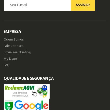
Seu E-mail
ASSINAR
EMPRESA
Quem Somos
Fale Conosco
Envie seu Briefing
Me Ligue
FAQ
QUALIDADE E SEGURANÇA