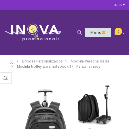
LINKS
0
0
Menu
Brindes Personalizados
Mochila Personalizada
Mochila trolley para notebook 17'' Personalizada
7