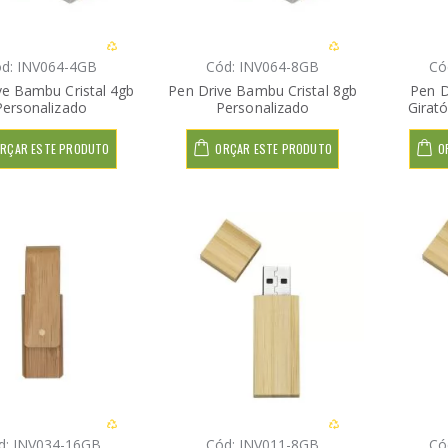
d: INV064-4GB
Cód: INV064-8GB
Có
ve Bambu Cristal 4gb
Pen Drive Bambu Cristal 8gb
Pen D
Personalizado
Personalizado
Girat
RÇAR ESTE PRODUTO
ORÇAR ESTE PRODUTO
O
d: INV034-16GB
Cód: INV011-8GB
Có