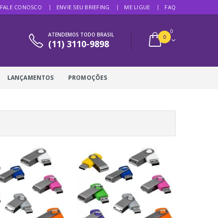
FALE CONOSCO
ENVIE SEU BRIEFING
ME LIGUE
FAQ
0
ATENDEMOS TODO BRASIL
0
(11) 3110-9898
LANÇAMENTOS
PROMOÇÕES