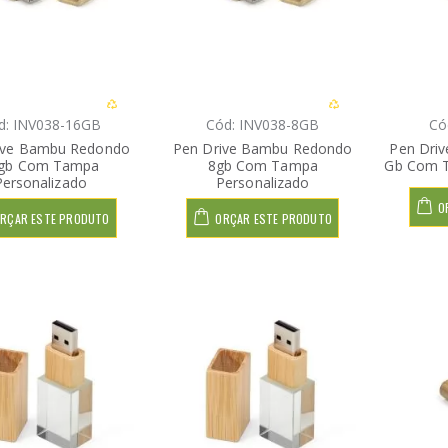
d: INV038-16GB
Cód: INV038-8GB
Có
ive Bambu Redondo
Pen Drive Bambu Redondo
Pen Dri
gb Com Tampa
8gb Com Tampa
Gb Com T
Personalizado
Personalizado
O
RÇAR ESTE PRODUTO
ORÇAR ESTE PRODUTO