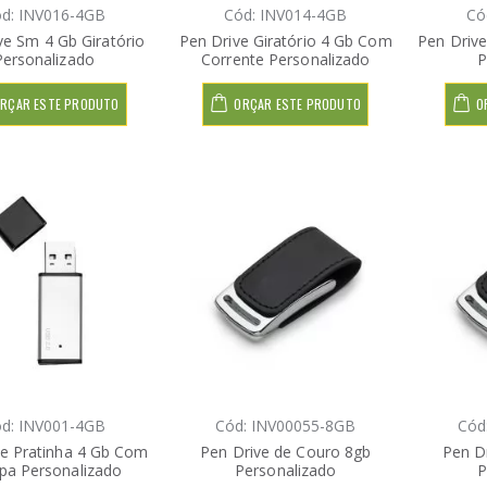
d: INV016-4GB
Cód: INV014-4GB
Có
ve Sm 4 Gb Giratório
Pen Drive Giratório 4 Gb Com
Pen Drive
Personalizado
Corrente Personalizado
P
RÇAR ESTE PRODUTO
ORÇAR ESTE PRODUTO
O
d: INV001-4GB
Cód: INV00055-8GB
Cód
ve Pratinha 4 Gb Com
Pen Drive de Couro 8gb
Pen D
a Personalizado
Personalizado
P