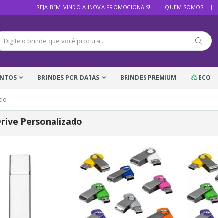
SEJA BEM-VINDO A INOVA PROMOCIONAIS!
QUEM SOMOS
ENTOS
BRINDES POR DATAS
BRINDES PREMIUM
ECO
ado
rive Personalizado