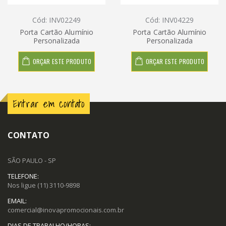
Cód: INV02249
Cód: INV04229
Porta Cartão Alumínio
Porta Cartão Alumínio
Personalizada
Personalizada
ORÇAR ESTE PRODUTO
ORÇAR ESTE PRODUTO
Entrar em contato
CONTATO
SÃO PAULO - SP
TELEFONE:
Nos ligue
(11) 3110-9898
EMAIL:
comercial@inovapromocionais.com.br
DIAS DE TRABALHO/HORAS: