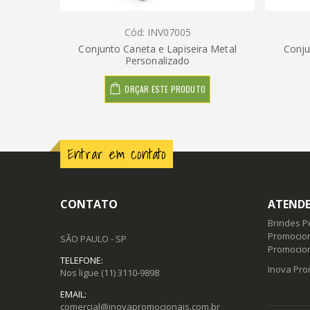
Cód: INV07005
Conjunto Caneta e Lapiseira Metal
Conju
Personalizado
ORÇAR ESTE PRODUTO
Entrar em contato
CONTATO
ATENDE
Brindes P
Promocion
SÃO PAULO - SP
Promocio
TELEFONE:
Inova Pro
Nos ligue
(11) 3110-9898
EMAIL:
comercial@inovapromocionais.com.br