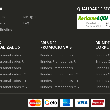
A
QUALIDADE E S
mos
Me Ligue
sco
FAQ
Briefing
S
BRINDES
BRINDE
ALIZADOS
PROMOCIONAIS
CORPO
ersonalizados SP
Brindes Promocionais SP
Brindes C
ersonalizados RJ
Brindes Promocionais RJ
Brindes C
ersonalizados PR
Brindes Promocionais PR
Brindes C
ersonalizados SC
Brindes Promocionais SC
Brindes C
ersonalizados BH
Brindes Promocionais BH
Brindes C
Personalizados MG
Brindes Promocionais MG
Brindes 