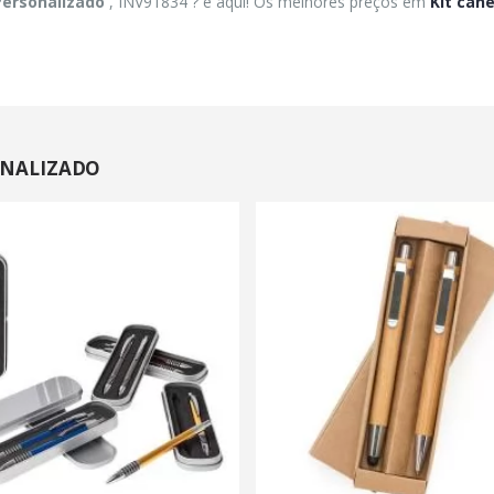
 Personalizado
, INV91834 ? é aqui! Os melhores preços em
Kit can
SONALIZADO