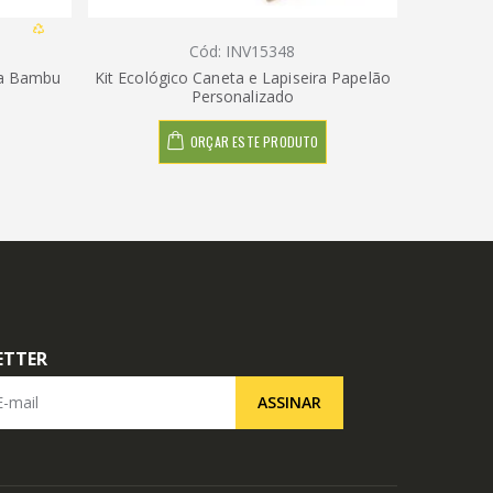
Cód: INV15348
ira Bambu
Kit Ecológico Caneta e Lapiseira Papelão
Conjun
Personalizado
ORÇAR ESTE PRODUTO
ETTER
il
ASSINAR