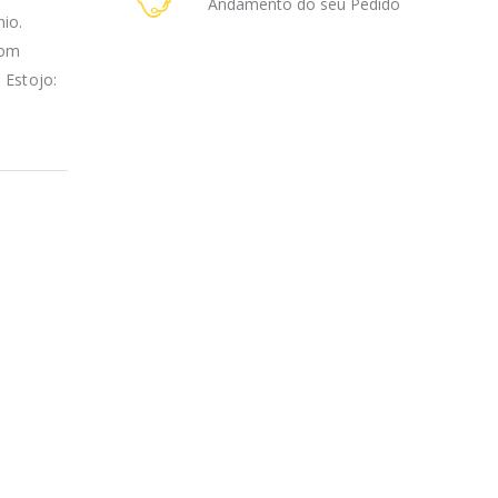
Andamento do seu Pedido
nio.
com
 Estojo: