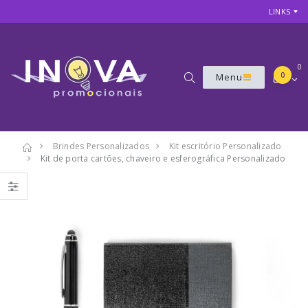
LINKS
0
0
Menu
Brindes Personalizados
Kit escritório Personalizado
Kit de porta cartões, chaveiro e esferográfica Personalizado
7