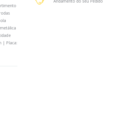
Andamento do seu Pedido
rtimento
 rodas
mola
 metálica
cidade
 | Placa: