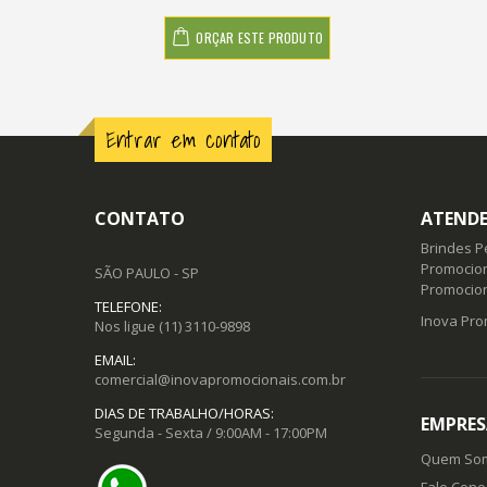
ORÇAR ESTE PRODUTO
Entrar em contato
CONTATO
ATENDE
Brindes P
Promocion
SÃO PAULO - SP
Promocio
TELEFONE:
Inova Pro
Nos ligue
(11) 3110-9898
EMAIL:
comercial@inovapromocionais.com.br
DIAS DE TRABALHO/HORAS:
EMPRES
Segunda - Sexta / 9:00AM - 17:00PM
Quem So
Fale Cono