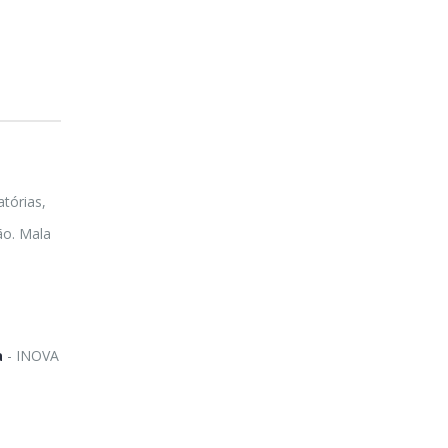
tórias,
ão. Mala
a
- INOVA