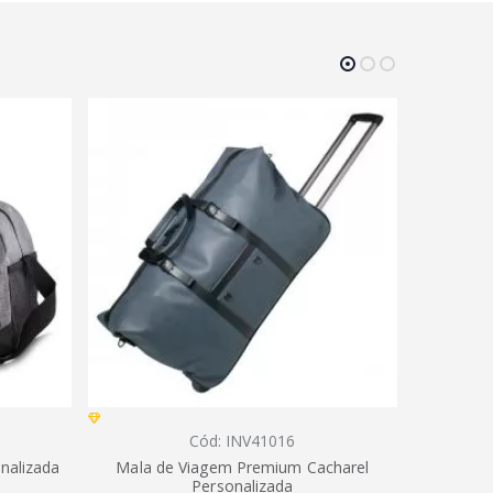
Cód: INV41016
onalizada
Mala de Viagem Premium Cacharel
Mala Pa
Personalizada
Sinté