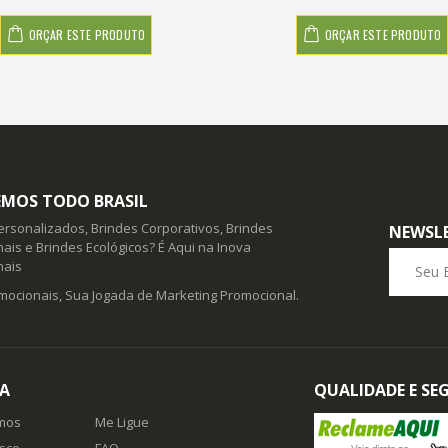
ORÇAR ESTE PRODUTO
ORÇAR ESTE PRODUTO
MOS TODO BRASIL
ersonalizados, Brindes Corporativos, Brindes
NEWSL
ais e Brindes Ecológicos? É Aqui na Inova
Seu E-ma
nais
mocionais, Sua Jogada de Marketing Promocional.
A
QUALIDADE E S
mos
Me Ligue
sco
FAQ