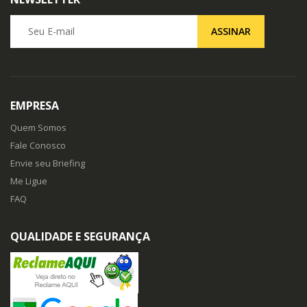
Seu E-mail
ASSINAR
EMPRESA
Quem Somos
Fale Conosco
Envie seu Briefing
Me Ligue
FAQ
QUALIDADE E SEGURANÇA